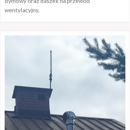
dymowy oraz daszek na przewód
wentylacyjny.