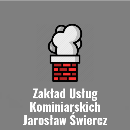
Przejdź
do
treści
Zakład Usług
Kominiarskich
Jarosław Świercz