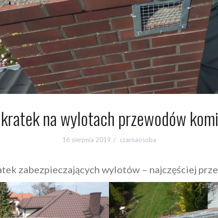
 kratek na wylotach przewodów kom
16 sierpnia 2019
czarnaosoba
atek zabezpieczających wylotów – najczęściej prz