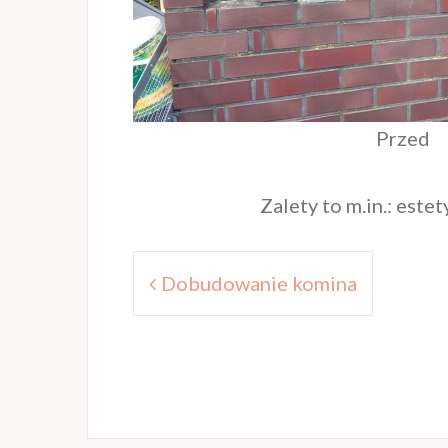
Przed
Zalety to m.in.: este
Nawigacja
Dobudowanie komina
wpisu