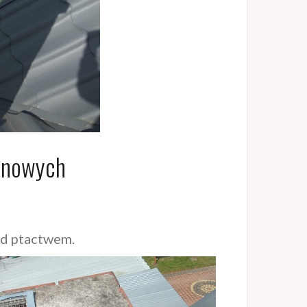
inowych
ed ptactwem.