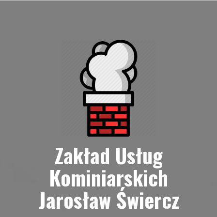
Przejdź
do
treści
Zakład Usług
Kominiarskich
Jarosław Świercz