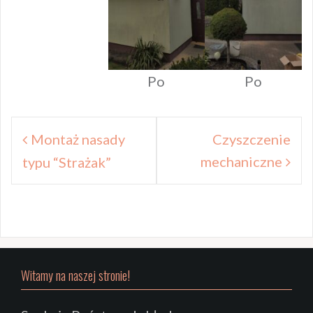
Po
Po
Nawigacja
Montaż nasady
Czyszczenie
wpisu
mechaniczne
typu “Strażak”
Witamy na naszej stronie!